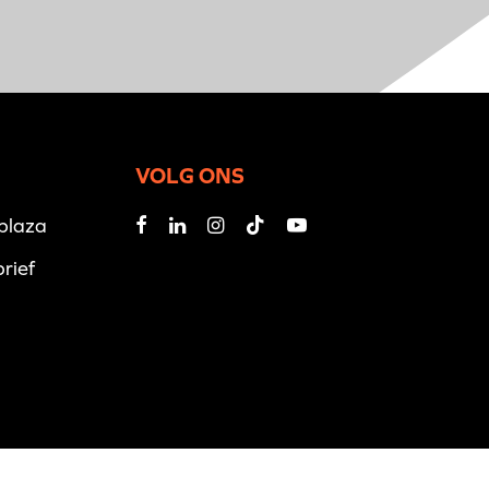
VOLG ONS
iplaza
rief