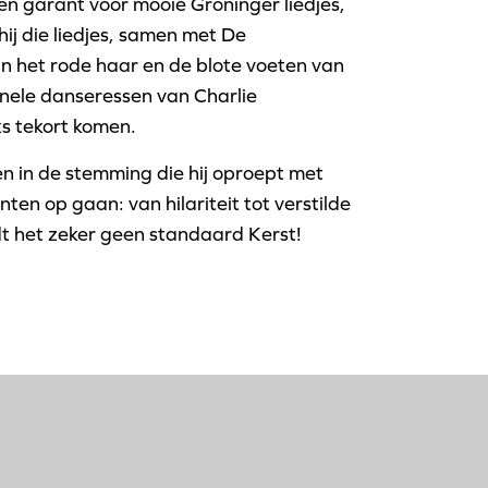
ren garant voor mooie Groninger liedjes,
ij die liedjes, samen met De
jn het rode haar en de blote voeten van
nele danseressen van Charlie
ks tekort komen.
gen in de stemming die hij oproept met
nten op gaan: van hilariteit tot verstilde
dt het zeker geen standaard Kerst!