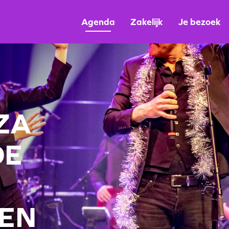
Agenda
Zakelijk
Je bezoek
ZA
DE
EN