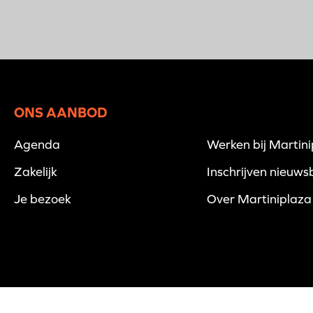
ONS AANBOD
Agenda
Werken bij Martin
Zakelijk
Inschrijven nieuwsb
Je bezoek
Over Martiniplaza
© 2026 Martiniplaza -
Disclaimer
-
Privacyverklaring
-
Cookies