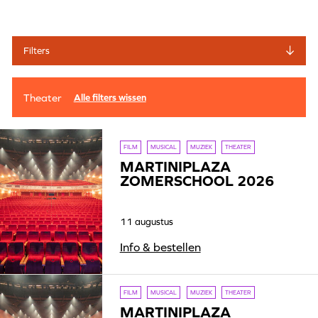
Filters
Theater
Alle filters wissen
FILM
MUSICAL
MUZIEK
THEATER
MARTINIPLAZA
ZOMERSCHOOL 2026
11 augustus
Info & bestellen
FILM
MUSICAL
MUZIEK
THEATER
MARTINIPLAZA