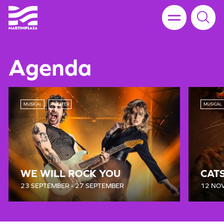
Agenda
MUSICAL
THEATER
MUSICAL
WE WILL ROCK YOU
CAT
23 SEPTEMBER - 27 SEPTEMBER
12 NO