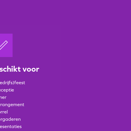
schikt voor
edrijfs)feest
ceptie
ner
rrangement
rrel
ergaderen
esentaties