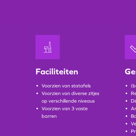
Faciliteiten
Ge
Voorzien van statafels
(b
Voorzien van diverse zitjes
Re
op verschillende niveaus
Di
Voorzien van 3 vaste
A
barren
Bo
V
Pr