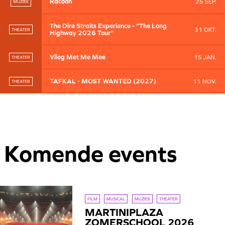
Racoon
25 SEP.
MUZIEK
The Dire Straits Experience - “The Long
31 OKT.
THEATER
Highway 2026 Tour”
Vlieg Met Me Mee
15 JAN.
THEATER
TAFKAL - MOST WANTED (2027)
11 NOV.
THEATER
Komende events
FILM
MUSICAL
MUZIEK
THEATER
MARTINIPLAZA
ZOMERSCHOOL 2026