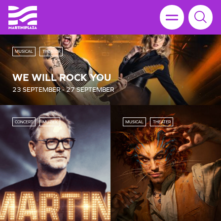
MUSICAL
THEATER
WE WILL ROCK YOU
23 SEPTEMBER - 27 SEPTEMBER
CONCERT
MUZIEK
MUSICAL
THEATER