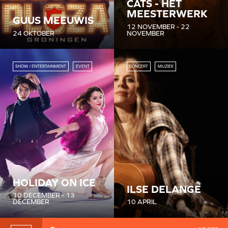
CATS - HET
MEESTERWERK
GUUS MEEUWIS
12 NOVEMBER - 22
24 OKTOBER
NOVEMBER
SHOW / ENTERTAINMENT
EVENT
CONCERT
MUZIEK
HOLIDAY ON ICE
ILSE DELANGE
10 DECEMBER - 13
DECEMBER
10 APRIL