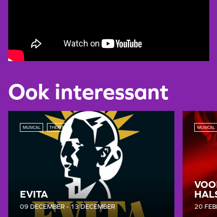
Ook interessant
MUSICAL
THEATER
MUSICAL
VOO
EVITA
HAL
09 DECEMBER - 13 DECEMBER
20 FEB