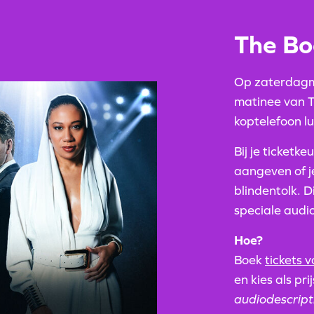
The Bo
Op zaterdagmi
matinee van 
koptelefoon lu
Bij je ticketk
aangeven of j
blindentolk. 
speciale aud
Hoe?
Boek
tickets 
en kies als pri
audiodescript