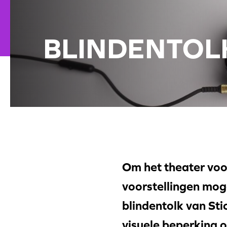
BLINDENTOL
Om het theater voor
voorstellingen moge
blindentolk van St
visuele beperking o