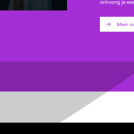
ontvang je ee
Meer ov