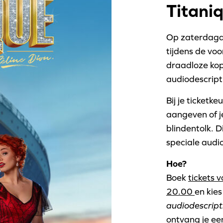
Titani
Op zaterdaga
tijdens de voo
draadloze kopt
audiodescript
Bij je ticket
aangeven of j
blindentolk. 
speciale aud
Hoe?
Boek
tickets 
20.00
en kies
audiodescript
ontvang je ee