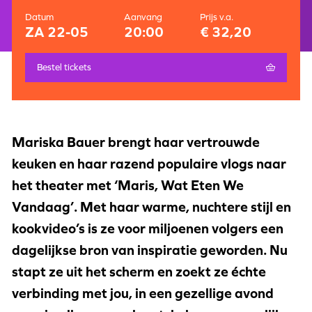
Datum
Aanvang
Prijs v.a.
ZA 22-05
20:00
€ 32,20
Bestel tickets
Mariska Bauer brengt haar vertrouwde
keuken en haar razend populaire vlogs naar
het theater met ‘Maris, Wat Eten We
Vandaag’. Met haar warme, nuchtere stijl en
kookvideo’s is ze voor miljoenen volgers een
dagelijkse bron van inspiratie geworden. Nu
stapt ze uit het scherm en zoekt ze échte
verbinding met jou, in een gezellige avond