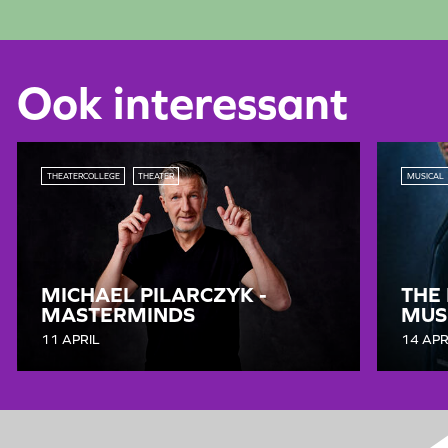
Ook interessant
THEATERCOLLEGE
THEATER
MUSICAL
MICHAEL PILARCZYK -
THE
MASTERMINDS
MUS
11 APRIL
14 APR