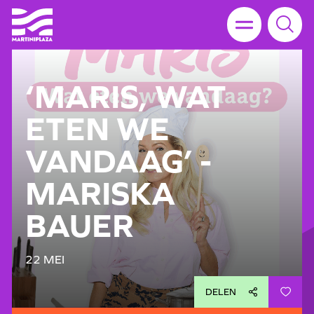
‘MARIS, WAT
ETEN WE
VANDAAG’ -
MARISKA
BAUER
22 MEI
DELEN