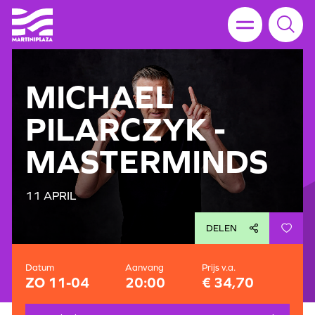
MICHAEL
PILARCZYK -
MASTERMINDS
11 APRIL
DELEN
Datum
Aanvang
Prijs v.a.
ZO 11-04
20:00
€ 34,70