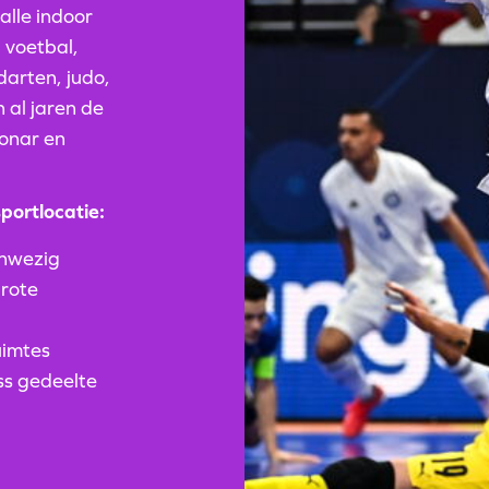
alle indoor
 voetbal,
darten, judo,
 al jaren de
Donar en
portlocatie:
aanwezig
grote
ruimtes
ess gedeelte