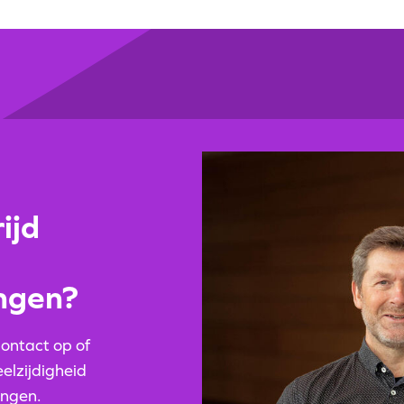
ijd
ngen?
contact op of
elzijdigheid
ingen.