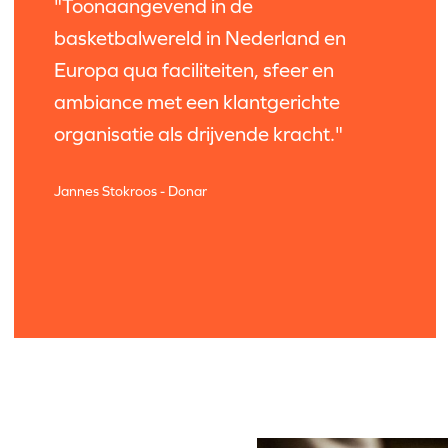
"Toonaangevend in de
basketbalwereld in Nederland en
Europa qua faciliteiten, sfeer en
ambiance met een klantgerichte
organisatie als drijvende kracht."
Jannes Stokroos - Donar