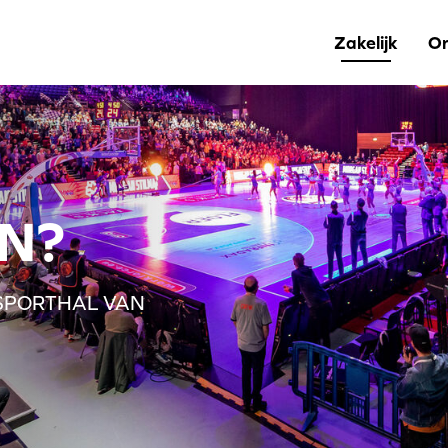
Zakelijk
Or
N?
PSPORTHAL VAN