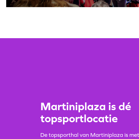
Martiniplaza is dé
topsportlocatie
De topsporthal van Martiniplaza is me