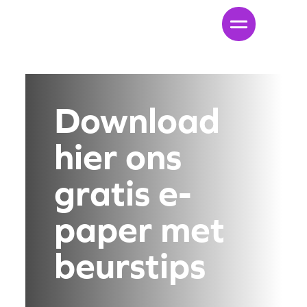
Download
hier ons
gratis e-
paper met
beurstips