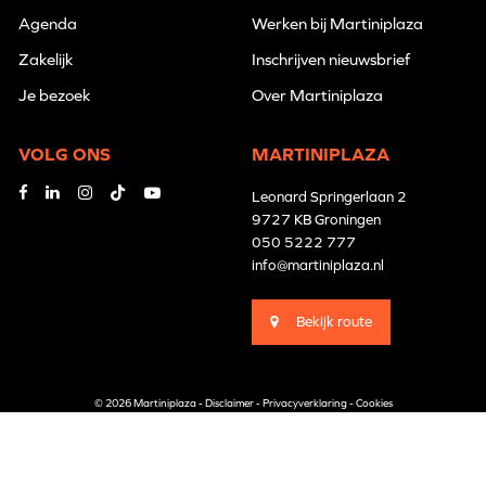
Agenda
Werken bij Martiniplaza
Zakelijk
Inschrijven nieuwsbrief
Je bezoek
Over Martiniplaza
VOLG ONS
MARTINIPLAZA
Leonard Springerlaan 2
9727 KB Groningen
050 5222 777
info@martiniplaza.nl
Bekijk route
© 2026 Martiniplaza -
Disclaimer
-
Privacyverklaring
-
Cookies
Branding by
Pünktlich
Website by
The Cre8ion.Lab