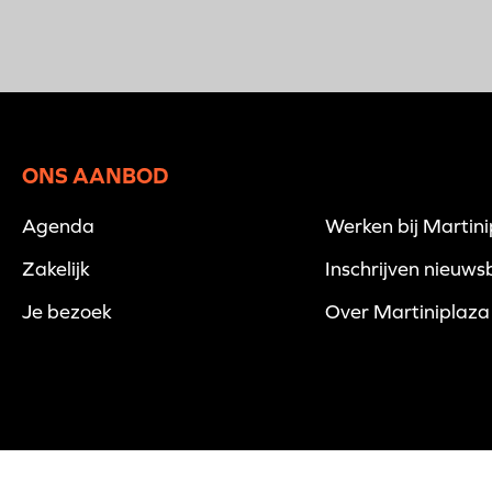
ONS AANBOD
Agenda
Werken bij Martin
Zakelijk
Inschrijven nieuwsb
Je bezoek
Over Martiniplaza
© 2026 Martiniplaza -
Disclaimer
-
Privacyverklaring
-
Cookies