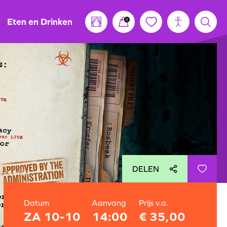
Eten en Drinken
0
DELEN
Datum
Aanvang
Prijs v.a.
ZA 10-10
14:00
€ 35,00