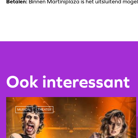
Betalen:
Binnen Martiniplaza is het uitsluitend mogel
Ook interessant
MUSICAL
THEATER