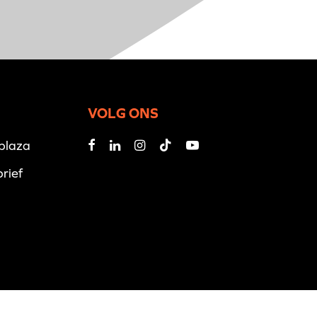
VOLG ONS
iplaza
rief