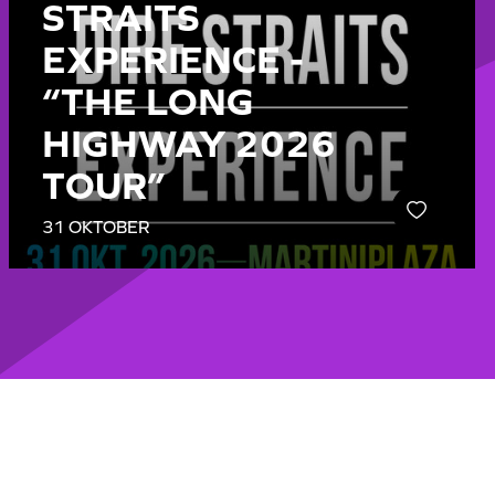
STRAITS
EXPERIENCE -
“THE LONG
HIGHWAY 2026
TOUR”
31 OKTOBER