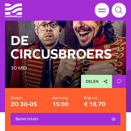
DE
CIRCUSBROERS
30 MEI
DELEN
Datum
Aanvang
Prijs v.a.
ZO 30-05
15:00
€ 18,70
Bestel tickets