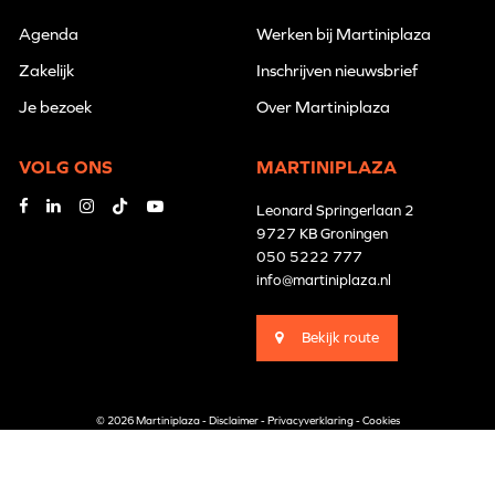
Agenda
Werken bij Martiniplaza
Zakelijk
Inschrijven nieuwsbrief
Je bezoek
Over Martiniplaza
VOLG ONS
MARTINIPLAZA
Leonard Springerlaan 2
9727 KB Groningen
050 5222 777
info@martiniplaza.nl
Bekijk route
© 2026 Martiniplaza -
Disclaimer
-
Privacyverklaring
-
Cookies
Branding by
Pünktlich
Website by
The Cre8ion.Lab