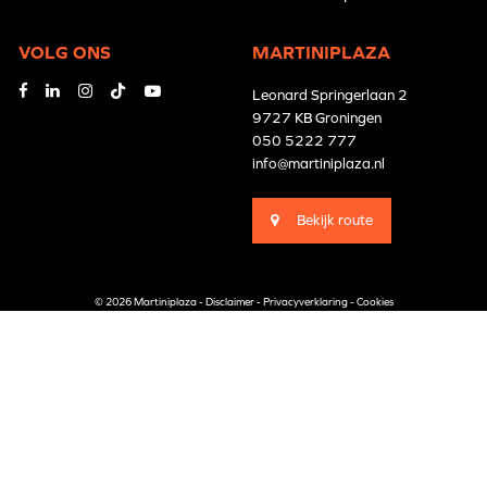
VOLG ONS
MARTINIPLAZA
Leonard Springerlaan 2
9727 KB Groningen
050 5222 777
info@martiniplaza.nl
Bekijk route
© 2026 Martiniplaza -
Disclaimer
-
Privacyverklaring
-
Cookies
Branding by
Pünktlich
Website by
The Cre8ion.Lab