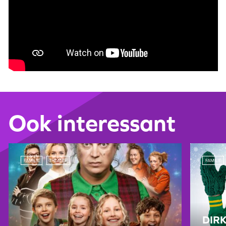
Ook interessant
FAMILIE
THEATER
FAMILIE
DIRK