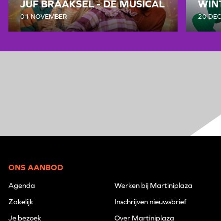
JUF BRAAKSEL - DE MUSICAL
WIN
01 NOVEMBER
20 DE
ONS AANBOD
Agenda
Werken bij Martiniplaza
Zakelijk
Inschrijven nieuwsbrief
Je bezoek
Over Martiniplaza