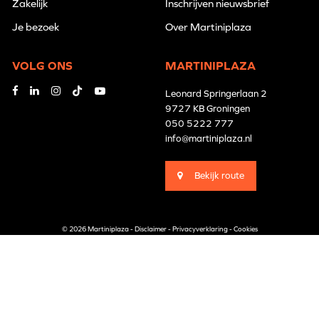
Zakelijk
Inschrijven nieuwsbrief
Je bezoek
Over Martiniplaza
VOLG ONS
MARTINIPLAZA
Leonard Springerlaan 2
9727 KB Groningen
050 5222 777
info@martiniplaza.nl
Bekijk route
© 2026 Martiniplaza -
Disclaimer
-
Privacyverklaring
-
Cookies
Branding by
Pünktlich
Website by
The Cre8ion.Lab