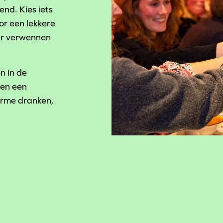
end. Kies iets
or een lekkere
air verwennen
n in de
 en een
arme dranken,