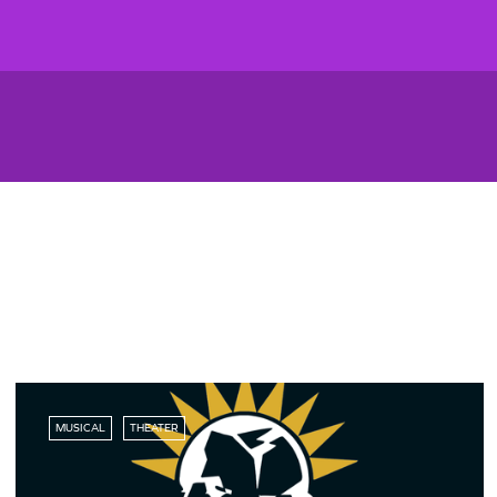
MUSICAL
THEATER