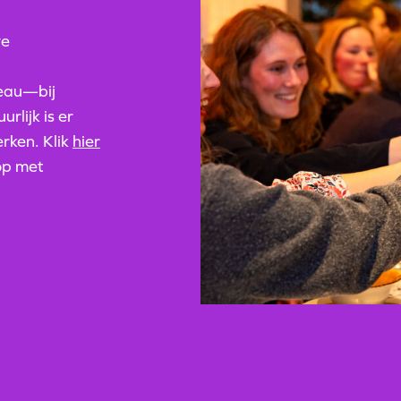
ve
veau—bij
rlijk is er
rken. Klik
hier
op met