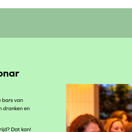
onar
e bars van
n dranken en
ijd? Dat kan!