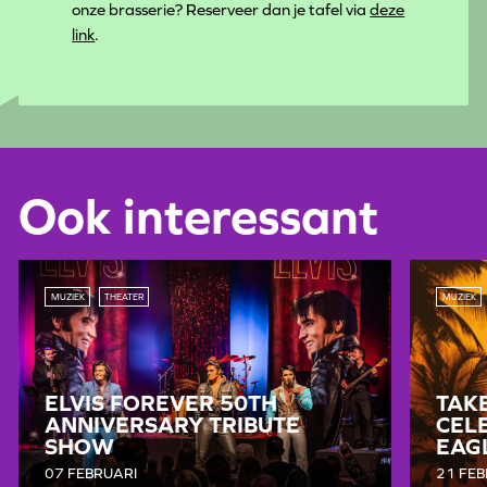
onze brasserie? Reserveer dan je tafel via
deze
link
.
Ook interessant
MUZIEK
THEATER
MUZIEK
ELVIS FOREVER 50TH
TAKE
ANNIVERSARY TRIBUTE
CEL
SHOW
EAG
07 FEBRUARI
21 FEB