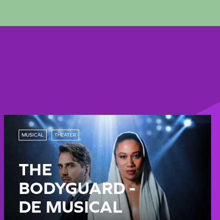
MUSICAL
THEATER
THE
BODYGUARD -
DE MUSICAL