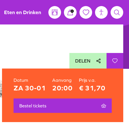
Eten en Drinken
0
DELEN
Datum
Aanvang
Prijs v.a.
ZA 30-01
20:00
€ 31,70
Bestel tickets