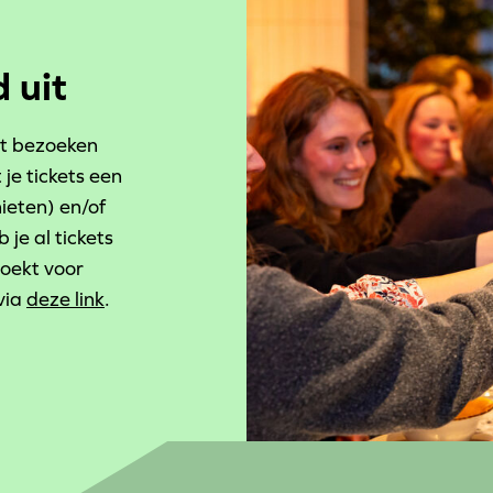
 uit
et bezoeken
 je tickets een
eten) en/of
b je al tickets
boekt voor
via
deze link
.