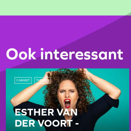
Ook interessant
CABARET
THEATER
ESTHER VAN
DER VOORT -