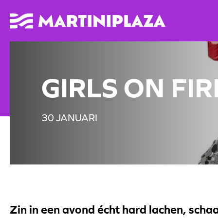
GIRLS ON FIR
30 JANUARI
Zin in een avond écht hard lachen, sch