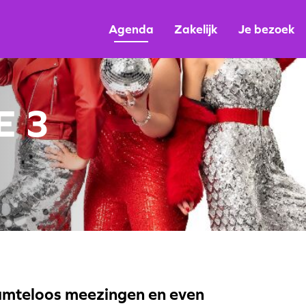
Agenda
Zakelijk
Je bezoek
E 3
aamteloos meezingen en even