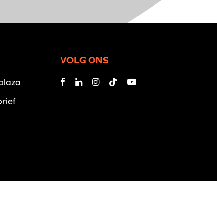
VOLG ONS
iplaza
rief