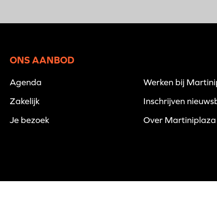
ONS AANBOD
Agenda
Werken bij Martin
Zakelijk
Inschrijven nieuwsb
Je bezoek
Over Martiniplaza
© 2026 Martiniplaza -
Disclaimer
-
Privacyverklaring
-
Cookies