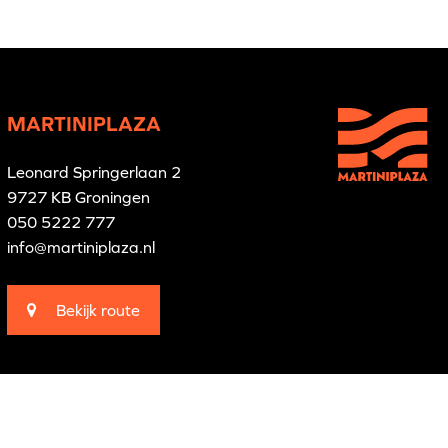
MARTINIPLAZA
Leonard Springerlaan 2
9727 KB Groningen
050 5222 777
info@martiniplaza.nl
Bekijk route
Branding by
Pünktlich
Website by
The Cre8ion.Lab