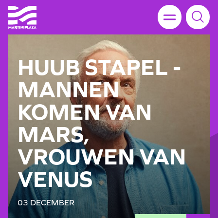
HUUB STAPEL -
MANNEN
KOMEN VAN
MARS,
VROUWEN VAN
VENUS
03 DECEMBER