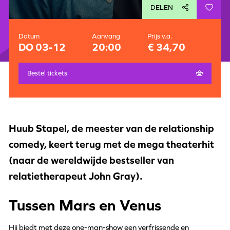
DELEN
Datum
Aanvang
Prijs v.a.
DO 03-12
20:00
€ 34,70
Bestel tickets
Huub Stapel, de meester van de relationship
comedy, keert terug met de mega theaterhit
(naar de wereldwijde bestseller van
relatietherapeut John Gray).
Tussen Mars en Venus
Hij biedt met deze one-man-show een verfrissende en