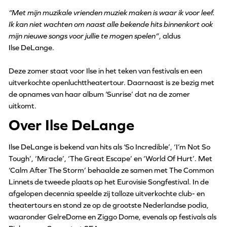
“Met mijn muzikale vrienden muziek maken is waar ik voor leef.
Ik kan niet wachten om naast alle bekende hits binnenkort ook
mijn nieuwe songs voor jullie te mogen spelen”
, aldus
Ilse DeLange.
Deze zomer staat voor Ilse in het teken van festivals en een
uitverkochte openluchttheatertour. Daarnaast is ze bezig met
de opnames van haar album ‘Sunrise’ dat na de zomer
uitkomt.
Over Ilse DeLange
Ilse DeLange is bekend van hits als ‘So Incredible’, ‘I’m Not So
Tough’, ‘Miracle’, ‘The Great Escape’ en ‘World Of Hurt’. Met
‘Calm After The Storm’ behaalde ze samen met The Common
Linnets de tweede plaats op het Eurovisie Songfestival. In de
afgelopen decennia speelde zij talloze uitverkochte club- en
theatertours en stond ze op de grootste Nederlandse podia,
waaronder GelreDome en Ziggo Dome, evenals op festivals als