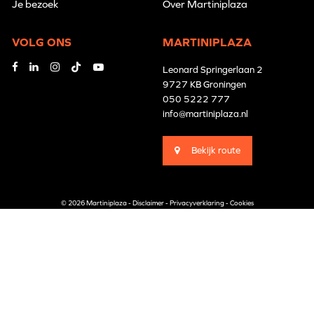
Je bezoek
Over Martiniplaza
VOLG ONS
MARTINIPLAZA
Leonard Springerlaan 2
9727 KB Groningen
050 5222 777
info@martiniplaza.nl
Bekijk route
© 2026 Martiniplaza -
Disclaimer
-
Privacyverklaring
-
Cookies
Branding by
Pünktlich
Website by
The Cre8ion.Lab