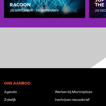
RACOON
THE
25 SEPTEMBER - 26 SEPTEMBER
29 DE
ONS AANBOD
Agenda
Werken bij Martiniplaza
Zakelijk
Inschrijven nieuwsbrief