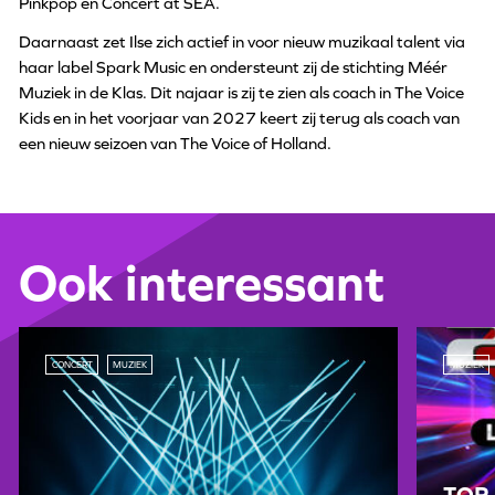
Pinkpop en Concert at SEA.
Daarnaast zet Ilse zich actief in voor nieuw muzikaal talent via
haar label Spark Music en ondersteunt zij de stichting Méér
Muziek in de Klas. Dit najaar is zij te zien als coach in The Voice
Kids en in het voorjaar van 2027 keert zij terug als coach van
een nieuw seizoen van The Voice of Holland.
Ook interessant
CONCERT
MUZIEK
MUZIEK
TOP 