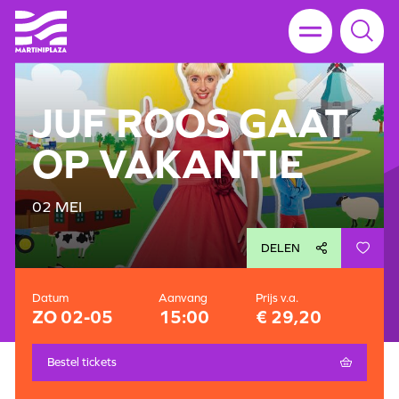
JUF ROOS GAAT
OP VAKANTIE
02 MEI
DELEN
Datum
Aanvang
Prijs v.a.
ZO 02-05
15:00
€ 29,20
Bestel tickets