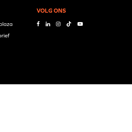
VOLG ONS
iplaza
rief