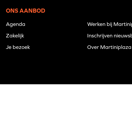
ONS AANBOD
Agenda
Werken bij Martin
Zakelijk
Inschrijven nieuwsb
Je bezoek
Over Martiniplaza
© 2026 Martiniplaza -
Disclaimer
-
Privacyverklaring
-
Cookies