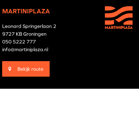
MARTINIPLAZA
Leonard Springerlaan 2
9727 KB Groningen
050 5222 777
info@martiniplaza.nl
Bekijk route
Branding by
Pünktlich
Website by
The Cre8ion.Lab