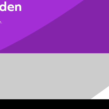
jden
n.