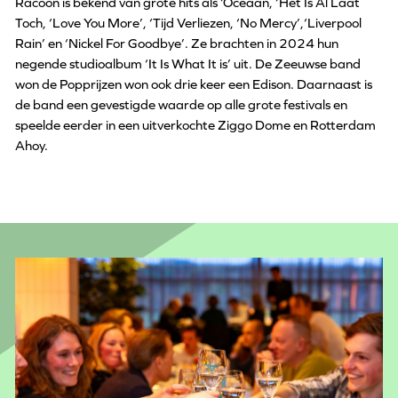
Racoon is bekend van grote hits als ‘Oceaan, ‘Het Is Al Laat
Toch, ‘Love You More’, ‘Tijd Verliezen, ‘No Mercy’,‘Liverpool
Rain’ en ‘Nickel For Goodbye’. Ze brachten in 2024 hun
negende studioalbum ‘It Is What It is’ uit. De Zeeuwse band
won de Popprijzen won ook drie keer een Edison. Daarnaast is
de band een gevestigde waarde op alle grote festivals en
speelde eerder in een uitverkochte Ziggo Dome en Rotterdam
Ahoy.