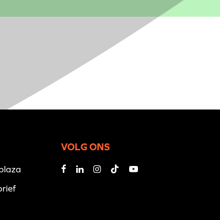
VOLG ONS
iplaza
rief