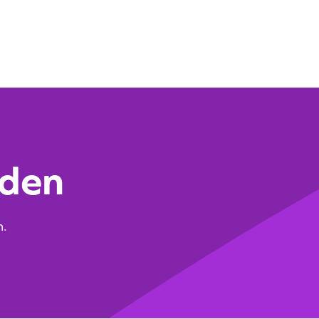
jden
n.