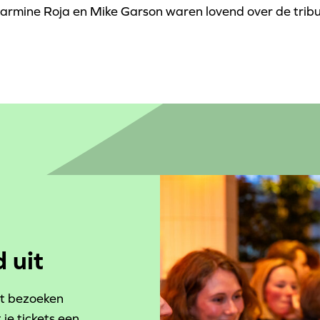
armine Roja en Mike Garson waren lovend over de tri
 uit
et bezoeken
 je tickets een