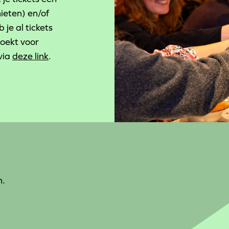
eten) en/of
b je al tickets
boekt voor
via
deze link
.
n.