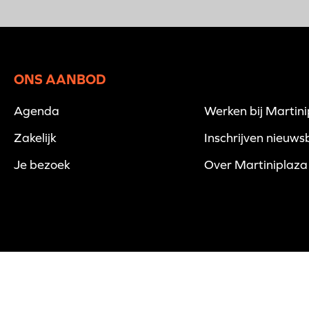
ONS AANBOD
Agenda
Werken bij Martin
Zakelijk
Inschrijven nieuwsb
Je bezoek
Over Martiniplaza
© 2026 Martiniplaza -
Disclaimer
-
Privacyverklaring
-
Cookies