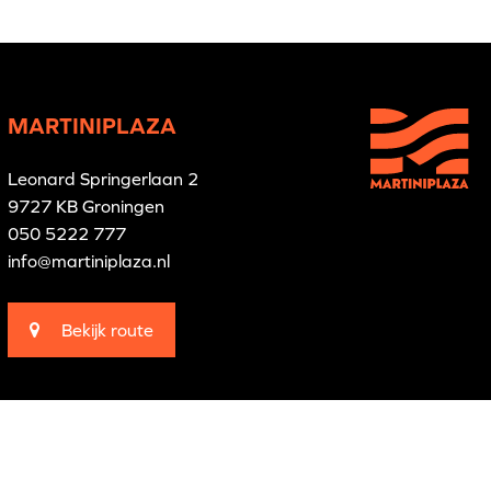
MARTINIPLAZA
Leonard Springerlaan 2
9727 KB Groningen
050 5222 777
info@martiniplaza.nl
Bekijk route
Branding by
Pünktlich
Website by
The Cre8ion.Lab