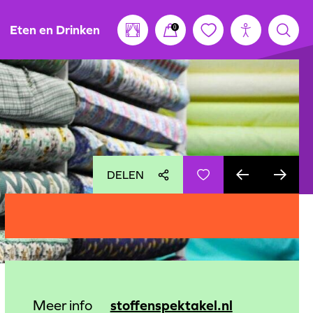
Eten en Drinken
0
DELEN
stoffenspektakel.nl
Meer info