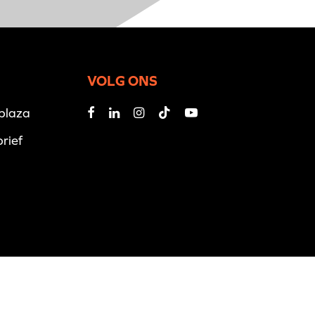
VOLG ONS
iplaza
rief