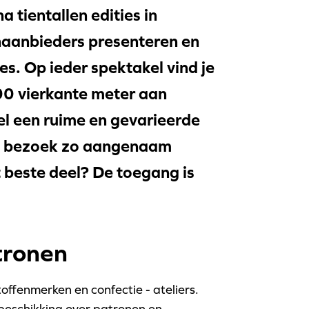
 tientallen edities in
naanbieders presenteren en
es. Op ieder spektakel vind je
0 vierkante meter aan
l een ruime en gevarieerde
je bezoek zo aangenaam
t beste deel? De toegang is
tronen
offenmerken en confectie - ateliers.
 beschikking over patronen en