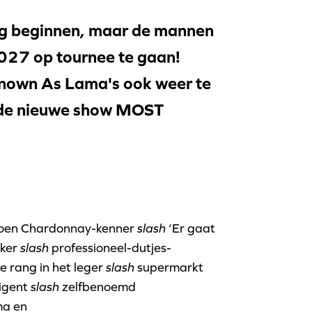
og beginnen, maar de mannen
2027 op tournee te gaan!
 Known As Lama's ook weer te
t de nieuwe show MOST
oen Chardonnay-kenner
slash
‘Er gaat
aker
slash
professioneel-dutjes-
le rang in het leger
slash
supermarkt
rigent
slash
zelfbenoemd
ma en