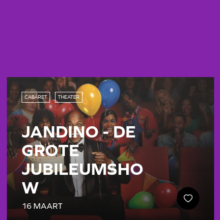
CABARET
THEATER
JANDINO - DE
GROTE
JUBILEUMSHO
W
16 MAART