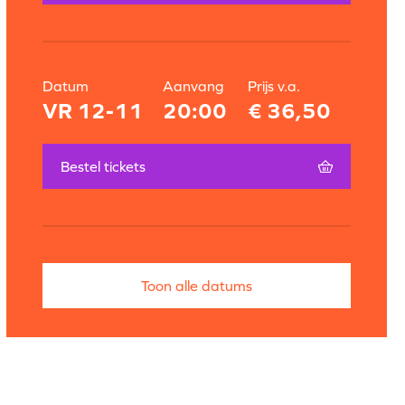
Datum
Aanvang
Prijs v.a.
VR 12-11
20:00
€ 36,50
Bestel tickets
Toon alle datums