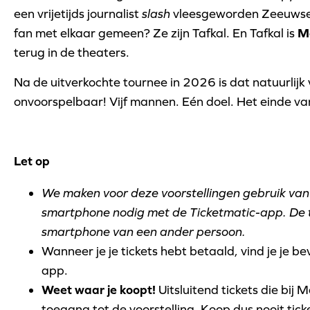
een vrijetijds journalist
slash
vleesgeworden Zeeuwse
fan met elkaar gemeen? Ze zijn Tafkal. En Tafkal is
M
terug in de theaters.
Na de uitverkochte tournee in 2026 is dat natuurlijk
onvoorspelbaar! Vijf mannen. Eén doel. Het einde v
Let op
We maken voor deze voorstellingen gebruik van 
smartphone nodig met de Ticketmatic-app. De t
smartphone van een ander persoon.
Wanneer je je tickets hebt betaald, vind je je be
app.
Weet waar je koopt!
Uitsluitend tickets die bij 
toegang tot de voorstelling. Koop dus nooit tic