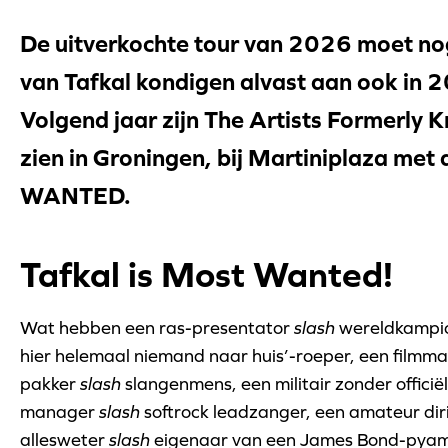
De uitverkochte tour van 2026 moet n
van Tafkal kondigen alvast aan ook in 
Volgend jaar zijn The Artists Formerly
zien in Groningen, bij Martiniplaza me
WANTED.
Tafkal is Most Wanted!
Wat hebben een ras-presentator
slash
wereldkampi
hier helemaal niemand naar huis’-roeper, een filmm
pakker
slash
slangenmens, een militair zonder officië
manager
slash
softrock leadzanger, een amateur di
allesweter
slash
eigenaar van een James Bond-pya