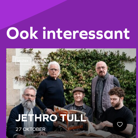
Ook interessant
MUZIEK
THEATER
JETHRO TULL
27 OKTOBER