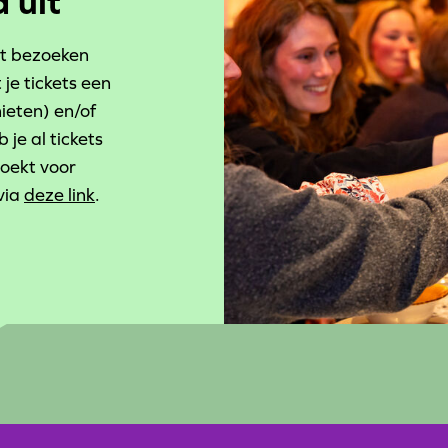
 uit
et bezoeken
 je tickets een
eten) en/of
b je al tickets
boekt voor
via
deze link
.