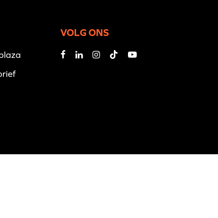
VOLG ONS
iplaza
rief