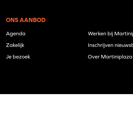
ONS AANBOD
Agenda
Werken bij Martin
Zakelijk
Inschrijven nieuwsb
Je bezoek
Over Martiniplaza
© 2026 Martiniplaza -
Disclaimer
-
Privacyverklaring
-
Cookies