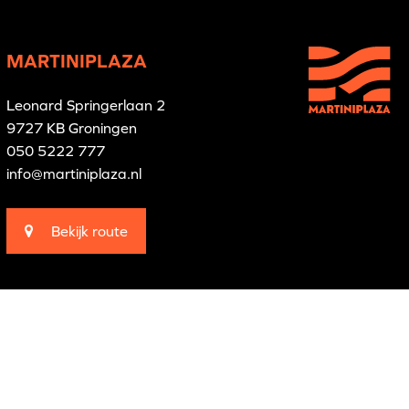
MARTINIPLAZA
Leonard Springerlaan 2
9727 KB Groningen
050 5222 777
info@martiniplaza.nl
Bekijk route
Branding by
Pünktlich
Website by
The Cre8ion.Lab