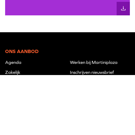
ONS AANBOD
Agenda
Werken bij Martiniplaza
Zakelijk
Inschrijven nieuwsbrief
Je bezoek
Over Martiniplaza
VOLG ONS
MARTINIPLAZA
Leonard Springerlaan 2
9727 KB Groningen
050 5222 777
info@martiniplaza.nl