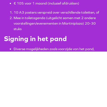
€ 105 voor 1 maand (inclusief afdrukken)
10 A3 posters verspreid over verschillende toiletten, of
Mee in toiletagenda (uitgelicht samen met 2 andere
voorstellingen/evenementen in Martiniplaza) 20-30
stuks
Signing in het pand
Diverse mogelijkheden zoals voorzijde van het pand,
balies, ramen
Prijs op aanvraag
Topsport kleedkamer
magneetstickers
€ 52,50 per stuk (alleen mogelijk bij afnamen van 14
stuks)