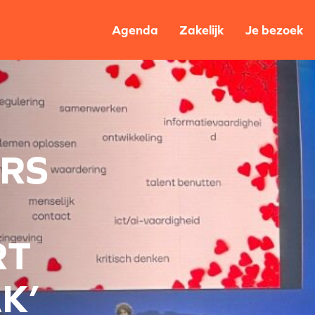
Agenda
Zakelijk
Je bezoek
RS
RT
K’