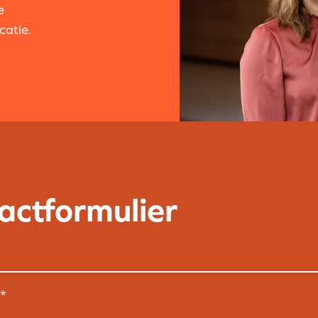
e
catie.
actformulier