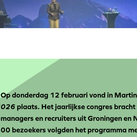
-
Op donderdag 12 februari vond in Martin
 2026
plaats. Het jaarlijkse congres brach
R-managers en recruiters uit Groningen en
00 bezoekers volgden het programma met