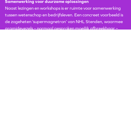
Samenwerking voor duurzame oplossingen
Naast lezingen en workshops is er ruimte voor samenwerking
tussen wetenschap en bedrijfsleven. Een concreet voorbeeld is
de zogeheten ‘supermagnetron’ van NHL Stenden, waarmee
aramidevezels – normaal gesproken moeilijk afbreekbaar –
versneld kunnen worden afgebroken. Bedrijven als Teijin
Aramid zijn aanwezig om toepassingen te bespreken met
onderzoekers, met als doel nieuwe duurzame oplossingen op te
schalen.
'Het congres is ook een mooie gelegenheid om met elkaar
kennis te maken en te netwerken. Er zijn ook wetenschappers
bij uit landen waar ontwikkelingen minder ver zijn. Die kunnen
geïnspireerd worden, daar draagt dit congres ook aan bij. Het
belooft een hele bijzondere, unieke week te worden voor
Groningen.’ -
prof. dr. Katja Loos, hoogleraar Macromolecular
Chemistry aan de Rijksuniversiteit Groningen (RUG)