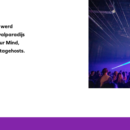
 werd
valparadijs
our Mind,
stagehosts.