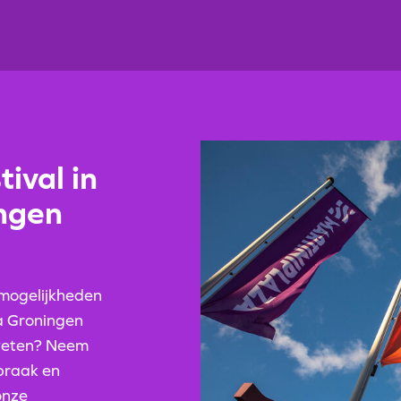
tival in
ngen
 mogelijkheden
za Groningen
 weten? Neem
spraak en
onze