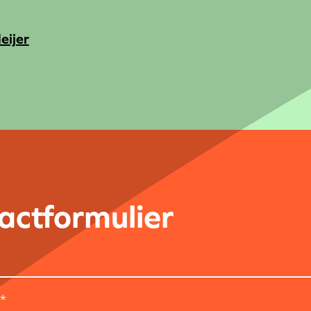
eijer
actformulier