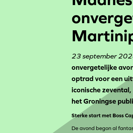
onverget
Martini
23 september 202
onvergetelijke avo
optrad voor een ui
iconische zevental,
het Groningse publ
Sterke start met Boss Ca
De avond begon al fanta