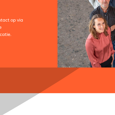
ntact op via
e
catie.