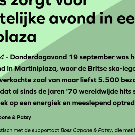
elijke avond in ee
plaza
4 -
Donderdagavond 19 september was h
nd in Martiniplaza, waar de Britse ska-l
tverkochte zaal van maar liefst 5.500 bez
 dat al sinds de jaren '70 wereldwijde hits
iek op een energiek en meeslepend optrede
pone & Patsy
stisch met de supportact
Boss Capone & Patsy
, die met