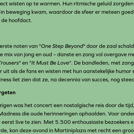
ect wisten op te warmen. Hun ritmische geluid zorgden 
 in beweging kwam, waardoor de sfeer er meteen goed 
 de hoofdact.
rste noten van "
One Step Beyond
" door de zaal schal
jke mix van jong en oud – danste en zong vol overgave 
rousers
" en "
It Must Be Love
". De bandleden, met zange
r uit als de fans en wisten met hun aanstekelijke humor 
ess liet zien dat ze, na decennia van succes, nog stee
rgeten
igen was het concert een nostalgische reis door de tij
Madness die oude herinneringen ophaalden. Voor ande
eerst live te zien. Met 5.500 enthousiaste bezoekers e
de, kan deze avond in Martiniplaza met recht een gro