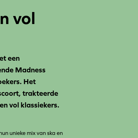
n vol
et een
egende Madness
oekers. Het
 scoort, trakteerde
n vol klassiekers.
 hun unieke mix van ska en