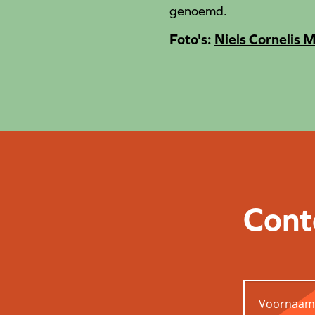
genoemd.
Foto's:
Niels Cornelis M
Cont