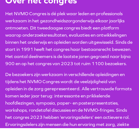
Over het congres
Het NVMO Congres is dé plek waar leden en professionals
werkzaam in het gezondheidszorgonderwijs elkaar jaarlijks
ontmoeten. Dit tweedaagse congres biedt een platform
waarop onderzoeksresultaten, evaluaties en ontwikkelingen
binnen het onderwijs en opleiden worden uitgewisseld. Sinds de
start in 1991 heeft het congres haar bestaansrecht bewezen.
Het aantal deelnemers is de laatste jaren gegroeid naar bijna
900 en op het congres van 2023 tot ruim 1100 bezoekers.
De bezoekers zijn werkzaam in verschillende opleidingen en
tijdens het NVMO Congres wordt de veelzijdigheid van
opleiden in de zorg gerepresenteerd. Alle vertrouwde formats
komen ieder jaar terug: interessante en prikkelende
hoofdlezingen, symposia, paper- en posterpresentaties,
workshops, rondetafel discussies en de NVMO-fringes. Sinds
het congres 2023 hebben ‘ervaringsdelers’ een actievere rol.
Ervaringsdelers zijn mensen die hun ervaring met zorg, ziekte
en welzijn inzetten ten behoeve van de ontwikkeling van
(toekomstig) professionals in het zorgen welzijnsdomein.