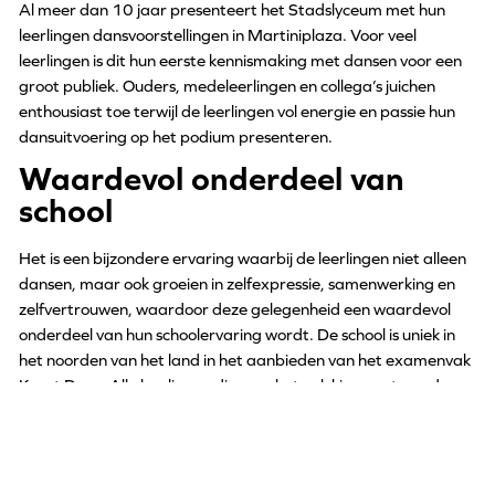
Al meer dan 10 jaar presenteert het Stadslyceum met hun
leerlingen dansvoorstellingen in Martiniplaza. Voor veel
leerlingen is dit hun eerste kennismaking met dansen voor een
groot publiek. Ouders, medeleerlingen en collega’s juichen
enthousiast toe terwijl de leerlingen vol energie en passie hun
dansuitvoering op het podium presenteren.
Waardevol onderdeel van
school
Het is een bijzondere ervaring waarbij de leerlingen niet alleen
dansen, maar ook groeien in zelfexpressie, samenwerking en
zelfvertrouwen, waardoor deze gelegenheid een waardevol
onderdeel van hun schoolervaring wordt. De school is uniek in
het noorden van het land in het aanbieden van het examenvak
Kunst Dans. Alle leerlingen die voor het vak kiezen, staan dus
ook de komende jaren op het podium van Martiniplaza!
Jonge talenten