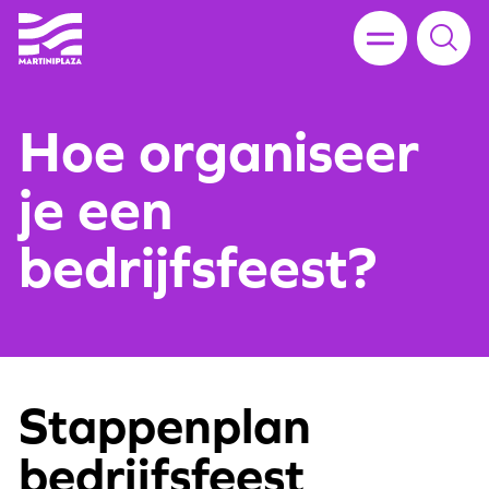
Hoe organiseer
je een
bedrijfsfeest?
Stappenplan
bedrijfsfeest