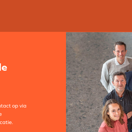
le
ntact op via
e
catie.