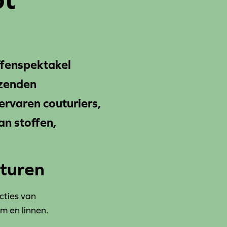
fenspektakel
izenden
ervaren couturiers,
an stoffen,
ituren
cties van
im en linnen.