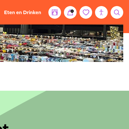
Eten en Drinken
0
ot