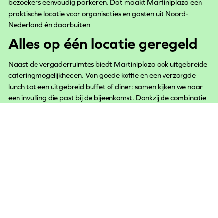
bezoekers eenvoudig parkeren. Dat maakt Martiniplaza een
praktische locatie voor organisaties en gasten uit Noord-
Nederland én daarbuiten.
Alles op één locatie geregeld
Naast de vergaderruimtes biedt Martiniplaza ook uitgebreide
cateringmogelijkheden. Van goede koffie en een verzorgde
lunch tot een uitgebreid buffet of diner: samen kijken we naar
een invulling die past bij de bijeenkomst. Dankzij de combinatie
van ruimtes, techniek, catering en begeleiding wordt alles op
één locatie geregeld.
Meer dan alleen vergaderen
Martiniplaza wordt jaarlijks gebruikt voor congressen,
evenementen, beurzen en zakelijke bijeenkomsten. Die ervaring
nemen we ook mee in onze vergaderfaciliteiten. Ons team
denkt mee over de opstelling, techniek en planning, zodat
organisatoren zich kunnen richten op de inhoud van de dag.