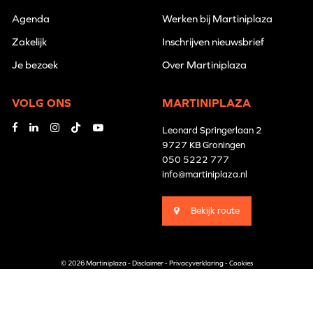
Agenda
Werken bij Martiniplaza
Zakelijk
Inschrijven nieuwsbrief
Je bezoek
Over Martiniplaza
VOLG ONS
MARTINIPLAZA
Leonard Springerlaan 2
9727 KB Groningen
050 5222 777
info@martiniplaza.nl
Bekijk route
© 2026 Martiniplaza -
Disclaimer
-
Privacyverklaring
-
Cookies
Branding by
Pünktlich
Website by
The Cre8ion.Lab