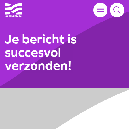
Je bericht is
succesvol
verzonden!