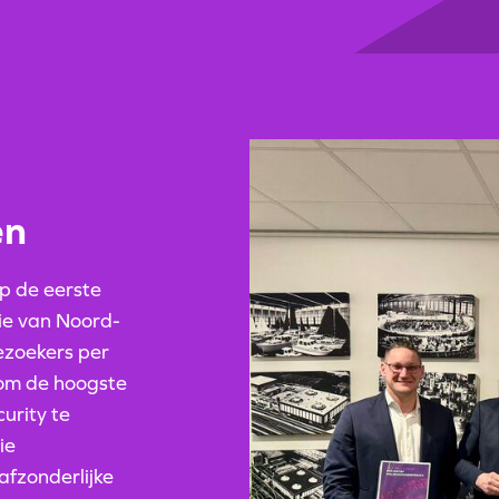
en
op de eerste
ie van Noord-
zoekers per
 om de hoogste
urity te
ie
fzonderlijke