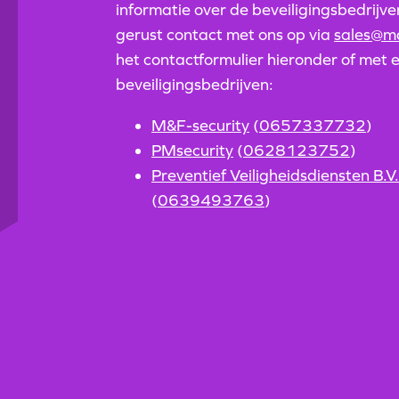
informatie over de beveiligingsbedrij
gerust contact met ons op via
sales@ma
het contactformulier hieronder of met 
beveiligingsbedrijven:
M&F-security
(
0657337732
)
PMsecurity
(
0628123752
)
Preventief Veiligheidsdiensten B.V.
(
0639493763
)