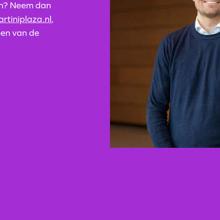
ven? Neem dan
rtiniplaza.nl
,
een van de