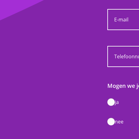
Mogen we je
ja
nee