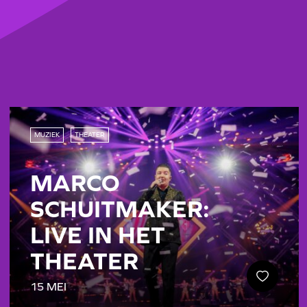
MUZIEK
THEATER
MARCO
SCHUITMAKER:
LIVE IN HET
THEATER
15 MEI