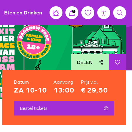
Eten en Drinken
0
DELEN
Datum
Aanvang
Prijs v.a.
ZA 10-10
13:00
€ 29,50
Bestel tickets