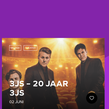
MUZIEK
THEATER
3JS – 20 JAAR
3JS
02 JUNI