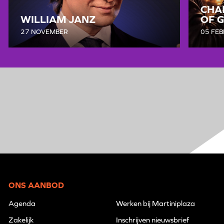
CHA
WILLIAM JANZ
OF 
27 NOVEMBER
05 FEB
ONS AANBOD
Agenda
Werken bij Martiniplaza
Zakelijk
Inschrijven nieuwsbrief