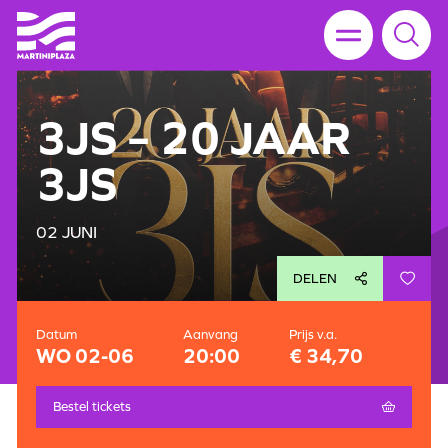
3JS – 20 JAAR
3JS
02 JUNI
DELEN
Datum
Aanvang
Prijs v.a.
WO 02-06
20:00
€ 34,70
Bestel tickets