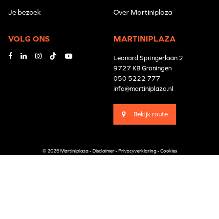
Je bezoek
Over Martiniplaza
VOLG ONS
MARTINIPLAZA
Leonard Springerlaan 2
9727 KB Groningen
050 5222 777
info@martiniplaza.nl
Bekijk route
© 2026 Martiniplaza -
Disclaimer
-
Privacyverklaring
-
Cookies
Branding by
Pünktlich
Website by
The Cre8ion.Lab