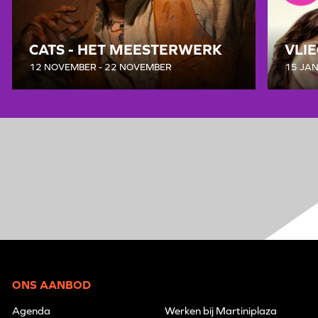
CATS - HET MEESTERWERK
VLI
12 NOVEMBER - 22 NOVEMBER
15 JAN
ONS AANBOD
Agenda
Werken bij Martiniplaza