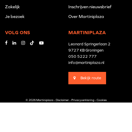
Zakelijk
Inschrijven nieuwsbrief
Je bezoek
Over Martiniplaza
VOLG ONS
MARTINIPLAZA
Leonard Springerlaan 2
9727 KB Groningen
050 5222 777
info@martiniplaza.nl
Bekijk route
© 2026 Martiniplaza -
Disclaimer
-
Privacyverklaring
-
Cookies
Branding by
Pünktlich
Website by
The Cre8ion.Lab