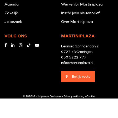
Agenda
Werken bij Martiniplaza
Zakelijk
Inschrijven nieuwsbrief
Je bezoek
Over Martiniplaza
VOLG ONS
MARTINIPLAZA
Leonard Springerlaan 2
9727 KB Groningen
050 5222 777
info@martiniplaza.nl
Bekijk route
© 2026 Martiniplaza -
Disclaimer
-
Privacyverklaring
-
Cookies
Branding by
Pünktlich
Website by
The Cre8ion.Lab