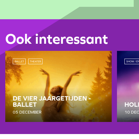
Ook interessant
BALLET
THEATER
SHOW / E
DE VIER JAARGETIJDEN -
BALLET
HOLI
05 DECEMBER
10 DE