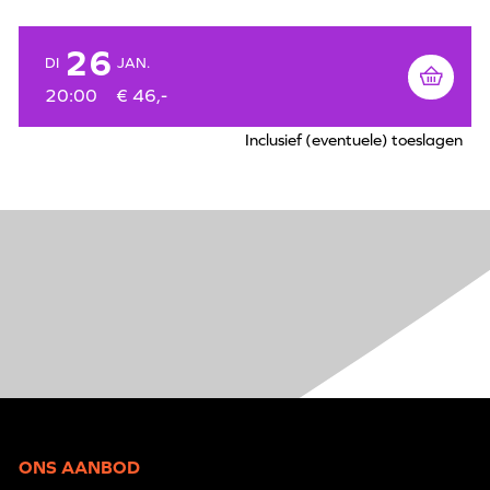
26
DI
JAN.
20:00
€ 46,-
Inclusief (eventuele) toeslagen
ONS AANBOD