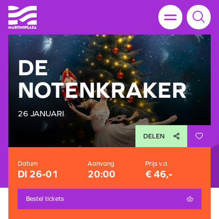
DE
NOTENKRAKER
26 JANUARI
DELEN
Datum
Aanvang
Prijs v.a.
DI 26-01
20:00
€ 46,-
Bestel tickets