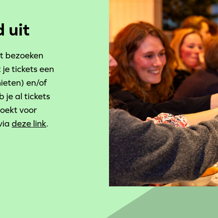
 uit
et bezoeken
 je tickets een
eten) en/of
b je al tickets
boekt voor
via
deze link
.