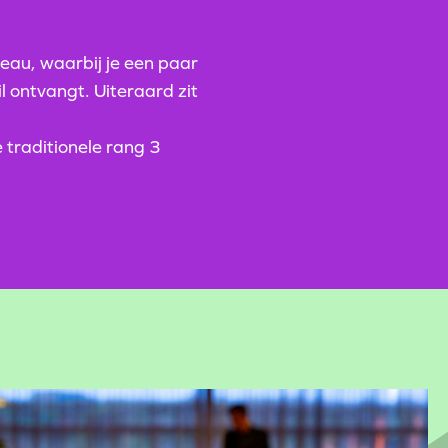
iveau, waarbij je een paar
 ontvangt. Uiteraard zit
e traditionele rang 3