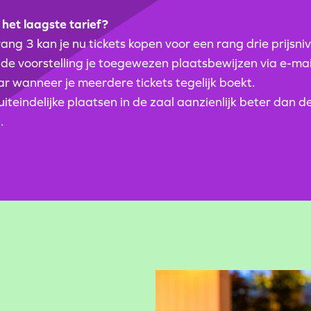
n het laagste tarief?
rang 3 kan je nu tickets kopen voor een rang drie prijsn
e voorstelling je toegewezen plaatsbewijzen via e-mail
r wanneer je meerdere tickets tegelijk boekt.
 uiteindelijke plaatsen in de zaal aanzienlijk beter dan d
.