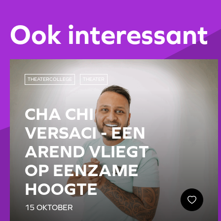
Ook interessant
THEATERCOLLEGE
THEATER
CHA CHI
VERSACI - EEN
AREND VLIEGT
OP EENZAME
HOOGTE
15 OKTOBER