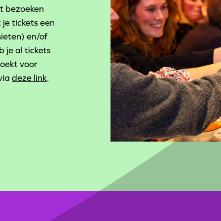
et bezoeken
 je tickets een
eten) en/of
b je al tickets
boekt voor
via
deze link
.