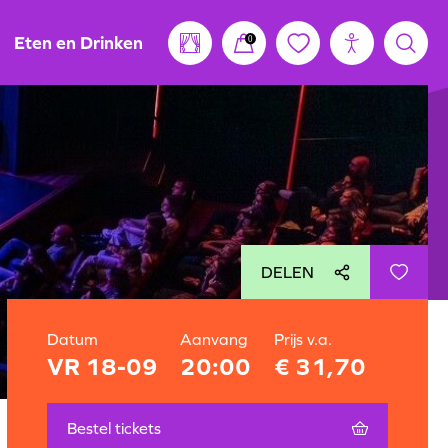
Eten en Drinken
0
DELEN
Datum
Aanvang
Prijs v.a.
VR 18-09
20:00
€ 31,70
Bestel tickets