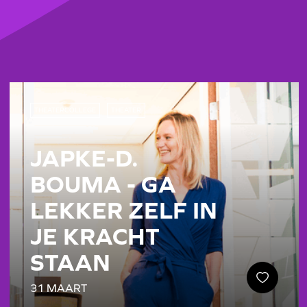
THEATERCOLLEGE
THEATER
JAPKE-D.
BOUMA - GA
LEKKER ZELF IN
JE KRACHT
STAAN
31 MAART