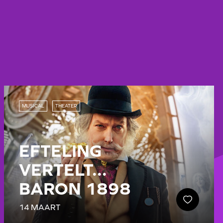
MUSICAL
THEATER
EFTELING
VERTELT...
BARON 1898
14 MAART