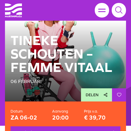
TINEKE
SCHOUTEN –
FEMME VITAAL
06 FEBRUARI
DELEN
Datum
Aanvang
Prijs v.a.
ZA 06-02
20:00
€ 39,70