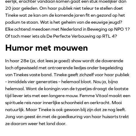
eerlijk, erachter vandaan komen gaat een stuk moeilijker dan
20 jaar geleden. Om haar publiek niet teleur te stellen doet
Tineke wat ze kan om de komende jaren fit en gezond op het
podium te staan. Wat is het geheim van de eeuwige jeugd?
Elke ochtend meedoen met Nederland in Beweging op NPO 1?
Of toch meer iets als De Perfecte Verbouwing op RTL 4?
Humor met mouwen
In haar 28e (ja, dat lees je goed) show wordt de daverende
lach afgewisseld met ontroerende liedjes onder begeleiding
van Tinekes vaste band. Tineke geeft zichzelf voor haar publiek
- inmiddels vier generaties – helemaal bloot. Nou ja, bíjna
helemaal. Want de koningin van de typetjes draagt de laatste
tijd liever iets met een langere mouw. Femme Vitaal maakt een
spirituele reis naar innerlijke schoonheid en oerkracht. Mooi
natuurlijk. Maar Tineke is ook gewoon blij zijn dat ze nog leeft.
Jong van geest én met de goedkeuring van haar huisarts trekt
ze daarom weer het land door.