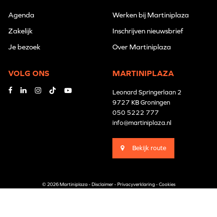
Agenda
Werken bij Martiniplaza
Zakelijk
Inschrijven nieuwsbrief
Je bezoek
Over Martiniplaza
VOLG ONS
MARTINIPLAZA
Leonard Springerlaan 2
9727 KB Groningen
050 5222 777
info@martiniplaza.nl
Bekijk route
© 2026 Martiniplaza -
Disclaimer
-
Privacyverklaring
-
Cookies
Branding by
Pünktlich
Website by
The Cre8ion.Lab